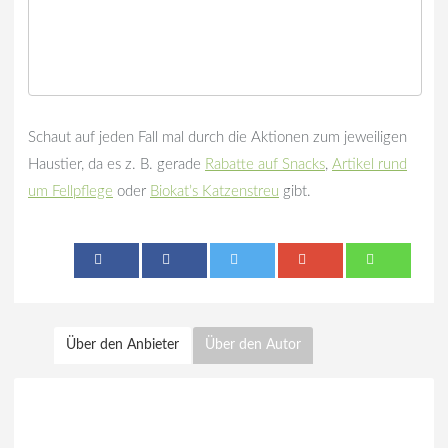
Schaut auf jeden Fall mal durch die Aktionen zum jeweiligen
Haustier, da es z. B. gerade
Rabatte auf Snacks
,
Artikel rund
um Fellpflege
oder
Biokat’s Katzenstreu
gibt.
Über den Anbieter
Über den Autor