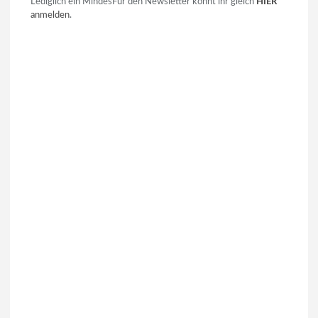
Lediglich ein MindesFür den Newsletter könnt ihr gleich
HIER
anmelden
.