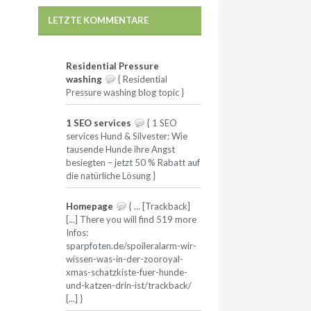
LETZTE KOMMENTARE
Residential Pressure
washing
{ Residential
Pressure washing blog topic }
1 SEO services
{ 1 SEO
services Hund & Silvester: Wie
tausende Hunde ihre Angst
besiegten – jetzt 50 % Rabatt auf
die natürliche Lösung }
Homepage
{ ... [Trackback]
[...] There you will find 519 more
Infos:
sparpfoten.de/spoileralarm-wir-
wissen-was-in-der-zooroyal-
xmas-schatzkiste-fuer-hunde-
und-katzen-drin-ist/trackback/
[...] }