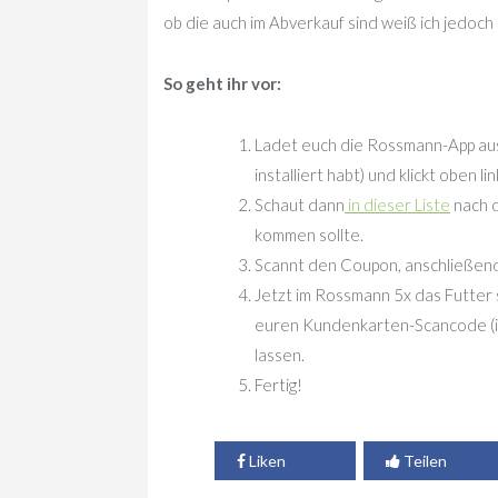
ob die auch im Abverkauf sind weiß ich jedoch 
So geht ihr vor:
Ladet euch die Rossmann-App aus d
installiert habt) und klickt oben l
Schaut dann
in dieser Liste
nach d
kommen sollte.
Scannt den Coupon, anschließend 
Jetzt im Rossmann 5x das Futter 
euren Kundenkarten-Scancode (in
lassen.
Fertig!
Liken
Teilen