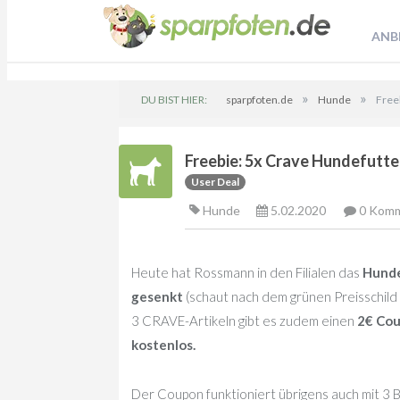
ANB
»
»
DU BIST HIER:
sparpfoten.de
Hunde
Free
Freebie: 5x Crave Hundefutte
User Deal
Hunde
5.02.2020
0 Kom
Heute hat Rossmann in den Filialen das
Hunde
gesenkt
(schaut nach dem grünen Preisschild
3 CRAVE-Artikeln gibt es zudem einen
2€ Cou
kostenlos.
Der Coupon funktioniert übrigens auch mit 3