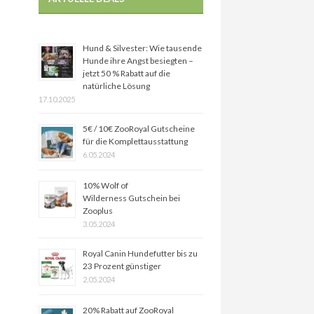
Hund & Silvester: Wie tausende
Hunde ihre Angst besiegten –
jetzt 50 % Rabatt auf die
natürliche Lösung
17.10.2025
5€ / 10€ ZooRoyal Gutscheine
für die Komplettausstattung
6.05.2024
10% Wolf of
Wilderness Gutschein bei
Zooplus
3.05.2024
Royal Canin Hundefutter bis zu
23 Prozent günstiger
2.05.2024
20% Rabatt auf ZooRoyal