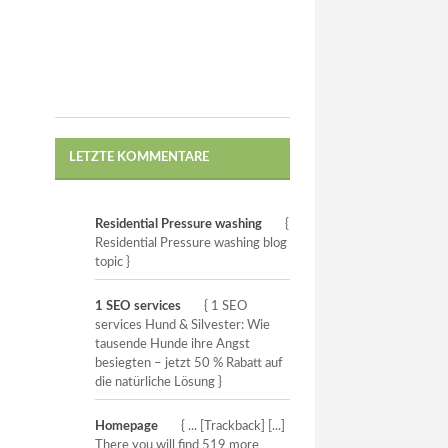
LETZTE KOMMENTARE
Residential Pressure washing
{
Residential Pressure washing blog
topic }
1 SEO services
{ 1 SEO
services Hund & Silvester: Wie
tausende Hunde ihre Angst
besiegten – jetzt 50 % Rabatt auf
die natürliche Lösung }
Homepage
{ ... [Trackback] [...]
There you will find 519 more