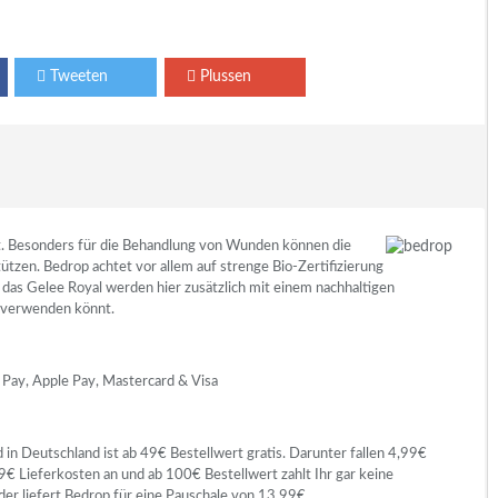
Tweeten
Plussen
alt. Besonders für die Behandlung von Wunden können die
tzen. Bedrop achtet vor allem auf strenge Bio-Zertifizierung
das Gelee Royal werden hier zusätzlich mit einem nachhaltigen
er verwenden könnt.
 Pay, Apple Pay, Mastercard & Visa
 in Deutschland ist ab 49€ Bestellwert gratis. Darunter fallen 4,99€
9€ Lieferkosten an und ab 100€ Bestellwert zahlt Ihr gar keine
der liefert Bedrop für eine Pauschale von 13,99€.