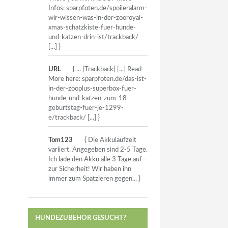
Infos: sparpfoten.de/spoileralarm-
wir-wissen-was-in-der-zooroyal-
xmas-schatzkiste-fuer-hunde-
und-katzen-drin-ist/trackback/
[...] }
URL
{ ... [Trackback] [...] Read
More here: sparpfoten.de/das-ist-
in-der-zooplus-superbox-fuer-
hunde-und-katzen-zum-18-
geburtstag-fuer-je-1299-
e/trackback/ [...] }
Tom123
{ Die Akkulaufzeit
variiert. Angegeben sind 2-5 Tage.
Ich lade den Akku alle 3 Tage auf -
zur Sicherheit! Wir haben ihn
immer zum Spatzieren gegen... }
HUNDEZUBEHÖR GESUCHT?