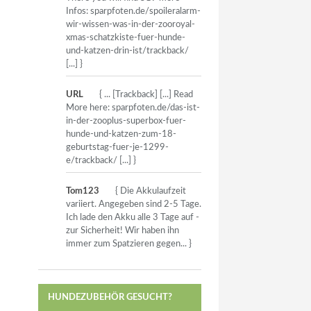
Infos: sparpfoten.de/spoileralarm-
wir-wissen-was-in-der-zooroyal-
xmas-schatzkiste-fuer-hunde-
und-katzen-drin-ist/trackback/
[...] }
URL
{ ... [Trackback] [...] Read
More here: sparpfoten.de/das-ist-
in-der-zooplus-superbox-fuer-
hunde-und-katzen-zum-18-
geburtstag-fuer-je-1299-
e/trackback/ [...] }
Tom123
{ Die Akkulaufzeit
variiert. Angegeben sind 2-5 Tage.
Ich lade den Akku alle 3 Tage auf -
zur Sicherheit! Wir haben ihn
immer zum Spatzieren gegen... }
HUNDEZUBEHÖR GESUCHT?