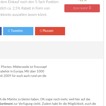
-12%
r dem Einkauf noch den 5-fach Punkten
zlich ca. 2,5% Rabatt in Form von
ZUM SHOP
nkkonto auszahlen lassen könnt.
Tweeten
Plussen
 Pforten. Mittlerweile ist Fressnapf
Zubehör in Europa. Mit über 1000
seit 2009 für euch auch rund um die
h die Märkte zu bieten haben. Oft sogar noch mehr, weil hier auf das
 Sortiment
zur Verfügung steht. Zudem habt ihr die Möglichkeit, euch die