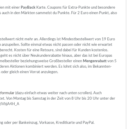
den mit einer
PayBack
Karte. Coupons für Extra-Punkte und besondere
ls auch in den Märkten sammelst du Punkte. Für 2 Euro einen Punkt, also
tellwert nicht mehr an. Allerdings ist Mindestbestellwert von 19 Euro
o anzupeilen. Sollte einmal etwas nicht passen oder nicht wie erwartet
berecht. Kosten für eine Retoure, sind dabei für Kunden kostenlos.
geht es nicht über Neukundenrabatte hinaus, aber das ist bei Europas
mmelbesteller beziehungsweise Großbesteller einen
Mengenrabatt
von 5
nderen Aktionen kombiniert werden. Es lohnt sich also, im Bekannten-
 oder gleich einen Vorrat anzulegen.
formular
(dazu einfach etwas weiter nach unten scrollen). Auch
et. Von Montag bis Samstag in der Zeit von 8 Uhr bis 20 Uhr unter der
AgIVbjA4H_A
 oder per Bankeinzug, Vorkasse, Kreditkarte und PayPal.