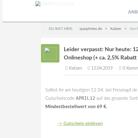
ANB
»
»
DU BIST HIER:
sparpfoten.de
Katzen
Nur 
Leider verpasst: Nur heute: 1
Onlineshop (+ ca. 2,5% Rabatt
Katzen
12.04.2019
0 Komm
Solltet ihr am heutigen 12.04. bei Fressnapf.de
APRIL12
Gutscheincode
auf das gesamte Sor
Mindestbestellwert von 69 €.
-> Gutschein einlösen