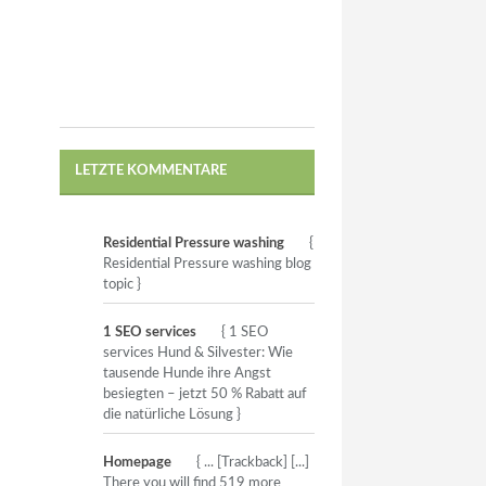
LETZTE KOMMENTARE
Residential Pressure washing
{
Residential Pressure washing blog
topic }
1 SEO services
{ 1 SEO
services Hund & Silvester: Wie
tausende Hunde ihre Angst
besiegten – jetzt 50 % Rabatt auf
die natürliche Lösung }
Homepage
{ ... [Trackback] [...]
There you will find 519 more