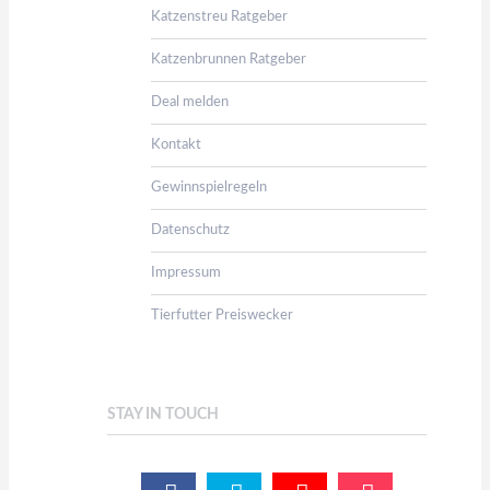
Katzenstreu Ratgeber
Katzenbrunnen Ratgeber
Deal melden
Kontakt
Gewinnspielregeln
Datenschutz
Impressum
Tierfutter Preiswecker
STAY IN TOUCH